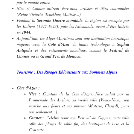
par le monde entier.
Nice et Cannes attirent écrivains, artistes et têtes couronnées
(Reine Victoria, Tchekhov, Matisse…).
Pendant la
Seconde Guerre mondiale
, la région est occupée par
les Italiens (1942-1943), puis les Allemands, avant d’être libérée
en
1944
.
Aujourd’hui, les Alpes-Maritimes sont une destination touristique
majeure avec la
Côte d’Azur
, la haute technologie à
Sophia
Antipolis
et des événements mondiaux comme le
Festival de
Cannes
ou le
Grand Prix de Monaco
.
Tourisme : Des Rivages Éblouissants aux Sommets Alpins
Côte d'Azur :
Nice :
Capitale de la Côte d'Azur, Nice séduit par sa
Promenade des Anglais, sa vieille ville (Vieux-Nice), son
marché aux fleurs et ses musées (Matisse, Chagall, mais
pas seulement...).
Cannes :
Célèbre pour son Festival de Cannes, cette ville
offre des plages de sable fin, des boutiques de luxe et la
Croisette.