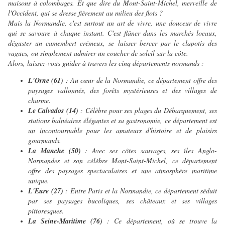
maisons à colombages. Et que dire du Mont-Saint-Michel, merveille de
l'Occident, qui se dresse fièrement au milieu des flots ?
Mais la Normandie, c'est surtout un art de vivre, une douceur de vivre
qui se savoure à chaque instant. C'est flâner dans les marchés locaux,
déguster un camembert crémeux, se laisser bercer par le clapotis des
vagues, ou simplement admirer un coucher de soleil sur la côte.
Alors, laissez-vous guider à travers les cinq départements normands :
L'Orne (61)
: Au cœur de la Normandie, ce département offre des
paysages vallonnés, des forêts mystérieuses et des villages de
charme.
Le Calvados (14)
: Célèbre pour ses plages du Débarquement, ses
stations balnéaires élégantes et sa gastronomie, ce département est
un incontournable pour les amateurs d'histoire et de plaisirs
gourmands.
La Manche (50)
: Avec ses côtes sauvages, ses îles Anglo-
Normandes et son célèbre Mont-Saint-Michel, ce département
offre des paysages spectaculaires et une atmosphère maritime
unique.
L'Eure (27)
: Entre Paris et la Normandie, ce département séduit
par ses paysages bucoliques, ses châteaux et ses villages
pittoresques.
La Seine-Maritime (76)
: Ce département, où se trouve la