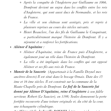
Après la conquête de l'Angleterre par Guillaume en 1066,
Domfront devient un enjeu dans les conflits entre les rois
d'Angleterre, qui sont aussi ducs de Normandie, et les rois
de France.
La ville et son château sont assiégés, pris et repris à
plusieurs reprises au cours des siècles suivants.
Henri Beauclerc, l'un des fils de Guillaume le Conquérant,
a particulièrement marqué l'histoire de Domfront. Il y a
séjourné et a renforcé les fortifications.
Aliénor d'Aquitaine :
Aliénor d'Aquitaine, reine de France puis d'Angleterre, a
également joué un rôle dans l'histoire de Domfront.
La ville a été impliquée dans les conflits qui ont opposé
Aliénor et ses fils aux rois de France.
Manoir de la Saucerie
(Appartenait à la Famille Doynel mes
ancêtres directs) Il est situé dans le bocage Ornais. Date des 15
ème et 16 ème siècles. Il est construit sur la commune de la
Haute-Chapelle près de Domfront.
Le fief de la Saucerie fut
donné par Aliénor D'Aquitaine, reine d'Angleterre
à son fidèle
serviteur, Robert (Le Saucier), en 1198; Seules demeurent la porte
fortifiée recouverte d'une toiture originale et, du côté de la cour,
une échauguette cylindrique.