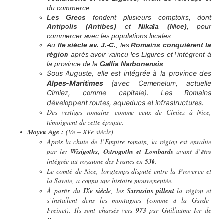
du commerce.
Les Grecs
fondent plusieurs comptoirs, dont
Antipolis (Antibes)
et
Nikaïa (Nice)
, pour
commercer avec les populations locales.
Au
IIe siècle av. J.-C.
, les
Romains conquièrent la
région
après avoir vaincu les Ligures et l’intègrent à
la province de la
Gallia Narbonensis
.
Sous Auguste, elle est intégrée à la province des
Alpes-Maritimes
(avec Cemenelum, actuelle
Cimiez, comme capitale). Les Romains
développent routes, aqueducs et infrastructures.
Des vestiges romains, comme ceux de Cimiez à Nice,
témoignent de cette époque.
Moyen Âge :
(Ve – XVe siècle)
Après la chute de l’Empire romain, la région est envahie
par les
Wisigoths, Ostrogoths et Lombards
avant d’être
intégrée au royaume des Francs en
536
.
Le comté de Nice, longtemps disputé entre la Provence et
la Savoie, a connu une histoire mouvementée.
À partir du
IXe siècle
, les
Sarrasins pillent
la région et
s’installent dans les montagnes (comme à la Garde-
Freinet). Ils sont chassés vers
973
par Guillaume Ier de