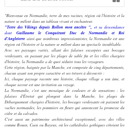
"Bienvenue en Normandie, terre de mes racines, région où l'histoire et la
nature se mêlent dans un tableau vivant et enchanteur.
"Terre des Vikings depuis Rollon mon ancêtre ",
et sa descendance
dont
Guillaume le Conquérant
Duc de Normandie et Roi
d'Angleterre
ainsi que nombreux impressionnistes, la Normandie est une
région où l'histoire et la nature se mêlent dans un spectacle inoubliable.
Avec ses paysages variés, allant des falaises escarpées aux bocages
verdoyants, en passant par les plages de sable fin et les villes chargées
d'histoire, la Normandie a de quoi séduire tous les voyageurs.
Cette région, baignée par la Manche, est composée de cinq départements,
chacun ayant son propre caractère et ses trésors à découvrir :
Ici, chaque paysage raconte une histoire, chaque village a son âme, et
chaque saveur est une invitation au voyage.
La Normandie, c'est une mosaïque de couleurs et de sensations : les
falaises d'Étretat qui plongent dans la Manche, les plages du
Débarquement chargées d'histoire, les bocages verdoyants où paissent les
vaches normandes, les pommiers en fleurs qui annoncent la promesse du
cidre et du calvados.
C'est aussi un patrimoine architectural exceptionnel, avec des villes
comme Rouen, Caen ou Bayeux, où les cathédrales gothiques côtoient les