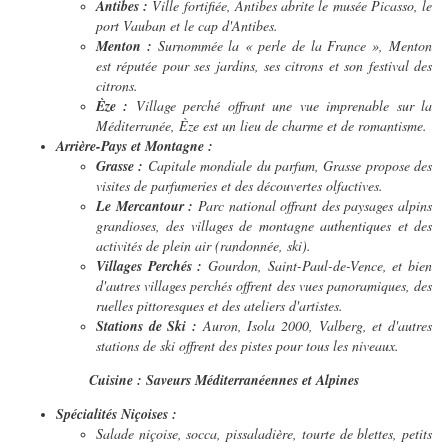
Antibes :
Ville fortifiée, Antibes abrite le musée Picasso, le
port Vauban et le cap d'Antibes.
Menton :
Surnommée la « perle de la France », Menton
est réputée pour ses jardins, ses citrons et son festival des
citrons.
Èze :
Village perché offrant une vue imprenable sur la
Méditerranée, Èze est un lieu de charme et de romantisme.
Arrière-Pays et Montagne :
Grasse :
Capitale mondiale du parfum, Grasse propose des
visites de parfumeries et des découvertes olfactives.
Le Mercantour :
Parc national offrant des paysages alpins
grandioses, des villages de montagne authentiques et des
activités de plein air (randonnée, ski).
Villages Perchés :
Gourdon, Saint-Paul-de-Vence, et bien
d'autres villages perchés offrent des vues panoramiques, des
ruelles pittoresques et des ateliers d'artistes.
Stations de Ski :
Auron, Isola 2000, Valberg, et d'autres
stations de ski offrent des pistes pour tous les niveaux.
Cuisine : Saveurs Méditerranéennes et Alpines
Spécialités Niçoises :
Salade niçoise, socca, pissaladière, tourte de blettes, petits