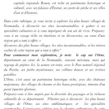
capitale régionale Rouen, est riche en patrimoine historique et
culturel, avec ses falaises d'Étretat, ses ports de pêche et ses villes
d'art et d'histoire.
Dans cette rubrique, je vous invite à explorer les plus beaux villages de
Normandie, à découvrir ses sites incontournables, à goûter à ses
spécialités culinaires et à vous imprégner de son art de vivre. Préparez-
vous à un voyage riche en émotions et en découvertes, au cœur d'une
région qui a tant à offrir. »
découvrez des plus beaux villages, les sites incontournables, et les trésors
cachés de cette région qui a tant à offrir."
Pour commencer mon exploration, je mets le cap sur l'Orne
,
département au cœur de la Normandie, souvent méconnu, mais qui
regorge de pépites. Ici, la nature est reine, avec le Parc naturel régional
du Perche, ses forêts mystérieuses, ses collines douces et ses rivières
paisibles.
L'Orne, c'est aussi un patrimoine historique riche, avec des châteaux
majestueux, des villages de charme et des haras prestigieux, témoins d'un
passé équestre glorieux.
Préparez-vous à être surpris par la diversité des paysages et la richesse
culturelle de ce département. N'hésitez pas à découvrir les plus beaux
villages de l'Orne, ses sites emblématiques, et les spécialités
gourmandes. Laissez-vous séduire par le charme authentique de cette