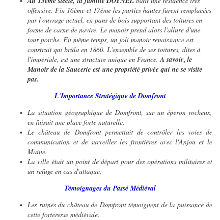
Au 15ème siècle, la famille DOYNEL
bâtit une résidence très
offensive. Fin 16ème et 17ème les parties hautes furent remplacées
par l'ouvrage actuel, en pans de bois supportant des toitures en
forme de carne de navire. Le manoir prend alors l'allure d'une
tour porche. En même temps, un joli manoir renaissance est
construit qui brûla en 1860. L'ensemble de ses toitures, dites à
l'impériale, est une structure unique en France.
A savoir
le
,
Manoir de la Saucerie est une propriété privée qui ne se visite
pas.
L'Importance Stratégique de Domfront
La situation géographique de Domfront, sur un éperon rocheux,
en faisait une place forte naturelle.
Le château de Domfront permettait de contrôler les voies de
communication et de surveiller les frontières avec l'Anjou et le
Maine.
La ville était un point de départ pour des opérations militaires et
un refuge en cas d'attaque.
Témoignages du Passé Médiéval
Les ruines du château de Domfront témoignent de la puissance de
cette forteresse médiévale.