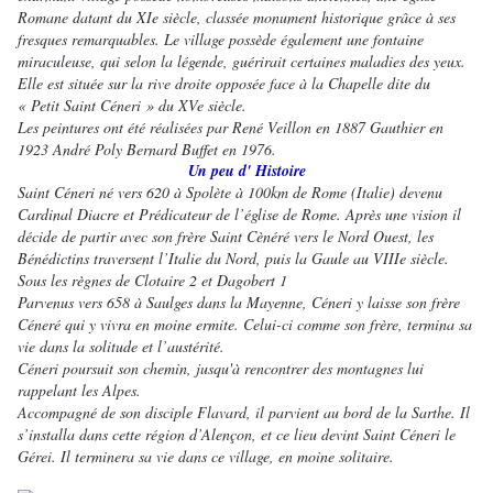
Romane datant du XIe siècle, classée monument historique grâce à ses
fresques remarquables. Le village possède également une fontaine
miraculeuse, qui selon la légende, guérirait certaines maladies des yeux.
Elle est située sur la rive droite opposée face à la Chapelle dite du
« Petit Saint Céneri » du XVe siècle.
Les peintures ont été réalisées par René Veillon en 1887 Gauthier en
1923 André Poly Bernard Buffet en 1976.
Un peu d' Histoire
Saint Céneri né vers 620 à Spolète à 100km de Rome (Italie) devenu
Cardinal Diacre et Prédicateur de l’église de Rome. Après une vision il
décide de partir avec son frère Saint Cènéré vers le Nord Ouest, les
Bénédictins traversent l’Italie du Nord, puis la Gaule au VIIIe siècle.
Sous les règnes de Clotaire 2 et Dagobert 1
Parvenus vers 658 à Saulges dans la Mayenne, Céneri y laisse son frère
Céneré qui y vivra en moine ermite. Celui-ci comme son frère, termina sa
vie dans la solitude et l’austérité.
Céneri poursuit son chemin, jusqu'à rencontrer des montagnes lui
rappelant les Alpes.
Accompagné de son disciple Flavard, il parvient au bord de la Sarthe. Il
s’installa dans cette région d’Alençon, et ce lieu devint Saint Céneri le
Gérei. Il terminera sa vie dans ce village, en moine solitaire.