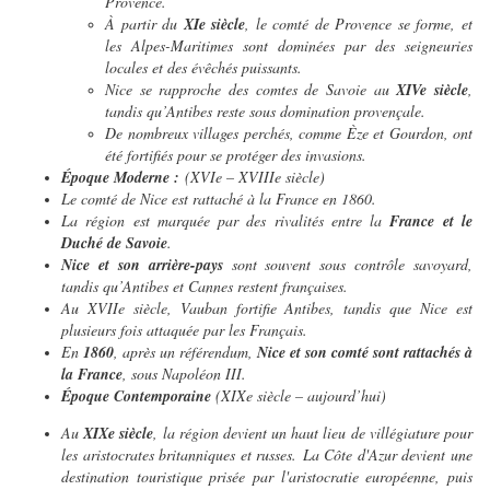
Provence.
À partir du
XIe siècle
, le comté de Provence se forme, et
les Alpes-Maritimes sont dominées par des seigneuries
locales et des évêchés puissants.
Nice se rapproche des comtes de Savoie au
XIVe siècle
,
tandis qu’Antibes reste sous domination provençale.
De nombreux villages perchés, comme Èze et Gourdon, ont
été fortifiés pour se protéger des invasions.
Époque Moderne :
(XVIe – XVIIIe siècle)
Le comté de Nice est rattaché à la France en 1860.
La région est marquée par des rivalités entre la
France et le
Duché de Savoie
.
Nice et son arrière-pays
sont souvent sous contrôle savoyard,
tandis qu’Antibes et Cannes restent françaises.
Au XVIIe siècle, Vauban fortifie Antibes, tandis que Nice est
plusieurs fois attaquée par les Français.
En
1860
, après un référendum,
Nice et son comté sont rattachés à
la France
, sous Napoléon III.
Époque Contemporaine
(XIXe siècle – aujourd’hui)
Au
XIXe siècle
, la région devient un haut lieu de villégiature pour
les aristocrates britanniques et russes. La Côte d'Azur devient une
destination touristique prisée par l'aristocratie européenne, puis