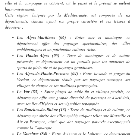
ville et la campagne se côtoient, où le passé et le présent se mêlent
harmonieusement.
Cette région, baignée par la Méditerranée, est composée de six
départements, chacun ayant son propre caractère et ses trésors à
découvrir :
Les Alpes-Maritimes (06)
: Entre mer et montagne, ce
département offre des paysages spectaculaires, des villes
emblématiques et un patrimoine culturel riche.
Les Hautes-Alpes (05)
: Terre de montagnes et de nature
préservée, ce département est un paradis pour les amateurs de
sports de plein air et de paysages grandioses.
Les Alpes-de-Haute-Provence (04)
: Entre lavande et gorges du
Verdon, ce département séduit par ses paysages sauvages, ses
villages de charme et ses traditions provençales.
Le Var (83)
: Entre plages de sable fin et villages perchés, ce
département offre une grande diversité de paysages et d'activités,
avec ses îles d'Hyères et ses vignobles renommés.
Les Bouches-du-Rhône (13)
: Terre de traditions et de culture, ce
département abrite des villes emblématiques telles que Marseille et
Aix-en-Provence, ainsi que des paysages naturels exceptionnels
comme la Camargue.
Le Vaucluse (84)
: Entre Avignon et le Luberon, ce département