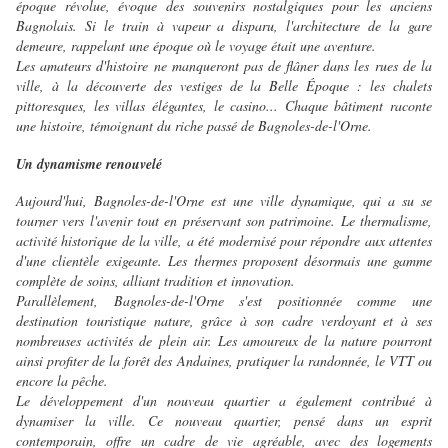
époque révolue, évoque des souvenirs nostalgiques pour les anciens
Bagnolais. Si le train à vapeur a disparu, l'architecture de la gare
demeure, rappelant une époque où le voyage était une aventure.
Les amateurs d'histoire ne manqueront pas de flâner dans les rues de la
ville, à la découverte des vestiges de la Belle Époque : les chalets
pittoresques, les villas élégantes, le casino... Chaque bâtiment raconte
une histoire, témoignant du riche passé de Bagnoles-de-l'Orne.
Un dynamisme renouvelé
Aujourd'hui, Bagnoles-de-l'Orne est une ville dynamique, qui a su se
tourner vers l'avenir tout en préservant son patrimoine. Le thermalisme,
activité historique de la ville, a été modernisé pour répondre aux attentes
d'une clientèle exigeante. Les thermes proposent désormais une gamme
complète de soins, alliant tradition et innovation.
Parallèlement, Bagnoles-de-l'Orne s'est positionnée comme une
destination touristique nature, grâce à son cadre verdoyant et à ses
nombreuses activités de plein air. Les amoureux de la nature pourront
ainsi profiter de la forêt des Andaines, pratiquer la randonnée, le VTT ou
encore la pêche.
Le développement d'un nouveau quartier a également contribué à
dynamiser la ville. Ce nouveau quartier, pensé dans un esprit
contemporain, offre un cadre de vie agréable, avec des logements