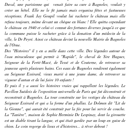
Duval, une parisienne qui venait faire sa cure à Bagnoles, voulait y
créer un hôtel. Elle ne le fit jamais mais organisa fêtes et
fastueuses
réceptions. Frank Jay Goupil voulut lui racheter le château mais elle
refusa toujours, même devant un chèque en blanc ! Elle quitta cependant
le château en 1940 et celui-ci connut des fortunes diverses jusqu'à ce que
la commune puisse le racheter grâce à la donation d'un médecin de la
ville, le Dr Peyré. Ainsi ce château devint la nouvelle Mairie de Bagnoles
de l'Orne.
Des "Histoires" il y en a mille dans cette ville. Des légendes autour de
l'eau miraculeuse qui permit à "Rapide", le cheval de Sire Hugues,
Seigneur de la Ferté-Macé, de Tessé et de Couterne, de retrouver sa
jeunesse après plusieurs bains. Ces eaux de Bagnoles rendirent également
au Seigneur Essirard, vieux marié à une jeune dame, de retrouver sa
vigueur d'antan et de lui faire 10 enfants !
Et puis il y a aussi les histoires vraies qui rappellent les légendes. Le
Pavillon Suédois de l'exposition universelle de Paris qui fut déconstruit et
reconstruit à Bagnoles. La tour construite sur les vestiges du château du
Seigneur Essirard et qui a la forme d'un phallus. Le Dolmen dit "Lit de
la Gionne", qui aurait été construit par la fée pour lui servir de couche.
La "Tanière", maison de Sophie Herminie De Lespinay, dont la girouette
est un diable tirant la langue, et qui était gardée par un loup en guise de
chien. Le coin regorge de lieux et d'histoires... à rêver debout !