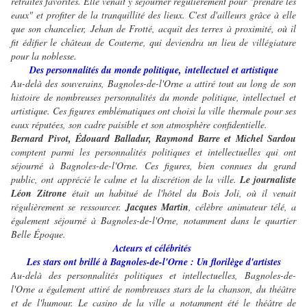
retraites favorites. Elle venait y séjourner régulièrement pour "prendre les
eaux" et profiter de la tranquillité des lieux. C'est d'ailleurs grâce à elle
que son chancelier, Jehan de Frotté, acquit des terres à proximité, où il
fit édifier le château de Couterne, qui deviendra un lieu de villégiature
pour la noblesse.
Des personnalités du monde politique, intellectuel et artistique
Au-delà des souverains, Bagnoles-de-l'Orne a attiré tout au long de son
histoire de nombreuses personnalités du monde politique, intellectuel et
artistique. Ces figures emblématiques ont choisi la ville thermale pour ses
eaux réputées, son cadre paisible et son atmosphère confidentielle.
Bernard Pivot, Édouard Balladur, Raymond Barre et Michel Sardou
comptent parmi les personnalités politiques et intellectuelles qui ont
séjourné à Bagnoles-de-l'Orne. Ces figures, bien connues du grand
public, ont apprécié le calme et la discrétion de la ville.
Le journaliste
Léon Zitrone
était un habitué de l'hôtel du Bois Joli, où il venait
régulièrement se ressourcer.
Jacques Martin
, célèbre animateur télé, a
également séjourné à Bagnoles-de-l'Orne, notamment dans le quartier
Belle Époque.
Acteurs et célébrités
Les stars ont brillé à Bagnoles-de-l'Orne : Un florilège d'artistes
Au-delà des personnalités politiques et intellectuelles, Bagnoles-de-
l'Orne a également attiré de nombreuses stars de la chanson, du théâtre
et de l'humour. Le casino de la ville a notamment été le théâtre de