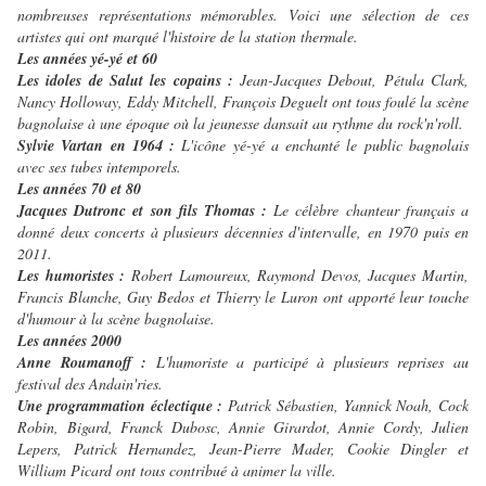
nombreuses représentations mémorables. Voici une sélection de ces
artistes qui ont marqué l'histoire de la station thermale.
Les années yé-yé et 60
Les idoles de Salut les copains :
Jean-Jacques Debout, Pétula Clark,
Nancy Holloway, Eddy Mitchell, François Deguelt ont tous foulé la scène
bagnolaise à une époque où la jeunesse dansait au rythme du rock'n'roll.
Sylvie Vartan en 1964 :
L'icône yé-yé a enchanté le public bagnolais
avec ses tubes intemporels.
Les années 70 et 80
Jacques Dutronc et son fils Thomas :
Le célèbre chanteur français a
donné deux concerts à plusieurs décennies d'intervalle, en 1970 puis en
2011.
Les humoristes :
Robert Lamoureux, Raymond Devos, Jacques Martin,
Francis Blanche, Guy Bedos et Thierry le Luron ont apporté leur touche
d'humour à la scène bagnolaise.
Les années 2000
Anne Roumanoff :
L'humoriste a participé à plusieurs reprises au
festival des Andain'ries.
Une programmation éclectique :
Patrick Sébastien, Yannick Noah, Cock
Robin, Bigard, Franck Dubosc, Annie Girardot, Annie Cordy, Julien
Lepers, Patrick Hernandez, Jean-Pierre Mader, Cookie Dingler et
William Picard ont tous contribué à animer la ville.