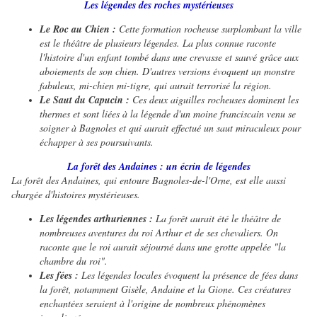
Les légendes des roches mystérieuses
Le Roc au Chien :
Cette formation rocheuse surplombant la ville
est le théâtre de plusieurs légendes. La plus connue raconte
l'histoire d'un enfant tombé dans une crevasse et sauvé grâce aux
aboiements de son chien. D'autres versions évoquent un monstre
fabuleux, mi-chien mi-tigre, qui aurait terrorisé la région.
Le Saut du Capucin :
Ces deux aiguilles rocheuses dominent les
thermes et sont liées à la légende d'un moine franciscain venu se
soigner à Bagnoles et qui aurait effectué un saut miraculeux pour
échapper à ses poursuivants.
La forêt des Andaines : un écrin de légendes
La forêt des Andaines, qui entoure Bagnoles-de-l'Orne, est elle aussi
chargée d'histoires mystérieuses.
Les légendes arthuriennes :
La forêt aurait été le théâtre de
nombreuses aventures du roi Arthur et de ses chevaliers. On
raconte que le roi aurait séjourné dans une grotte appelée "la
chambre du roi".
Les fées :
Les légendes locales évoquent la présence de fées dans
la forêt, notamment Gisèle, Andaine et la Gione. Ces créatures
enchantées seraient à l'origine de nombreux phénomènes