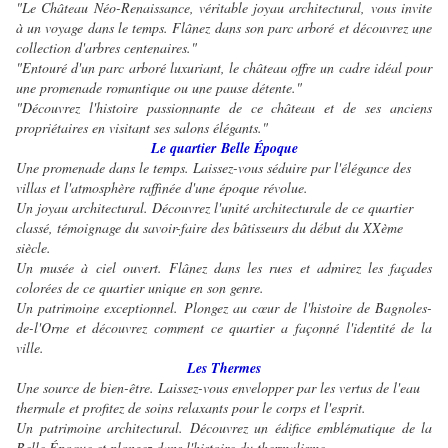
"Le Château Néo-Renaissance, véritable joyau architectural, vous invite
à un voyage dans le temps. Flânez dans son parc arboré et découvrez une
collection d'arbres centenaires."
"Entouré d'un parc arboré luxuriant, le château offre un cadre idéal pour
une promenade romantique ou une pause détente."
"Découvrez l'histoire passionnante de ce château et de ses anciens
propriétaires en visitant ses salons élégants."
Le quartier Belle Époque
Une promenade dans le temps. Laissez-vous séduire par l'élégance des
villas et l'atmosphère raffinée d'une époque révolue.
Un joyau architectural. Découvrez l'unité architecturale de ce quartier
classé, témoignage du savoir-faire des bâtisseurs du début du XXème
siècle.
Un musée à ciel ouvert. Flânez dans les rues et admirez les façades
colorées de ce quartier unique en son genre.
Un patrimoine exceptionnel. Plongez au cœur de l'histoire de Bagnoles-
de-l'Orne et découvrez comment ce quartier a façonné l'identité de la
ville.
Les Thermes
Une source de bien-être. Laissez-vous envelopper par les vertus de l'eau
thermale et profitez de soins relaxants pour le corps et l'esprit.
Un patrimoine architectural. Découvrez un édifice emblématique de la
Belle Époque et plongez dans l'histoire du thermalisme.