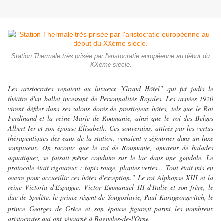
Station Thermale très prisée par l'aristocratie européenne au début du
XXème siècle.
Les aristocrates venaient au luxueux "Grand Hôtel"
qui fut jadis le
théâtre d'un ballet incessant de Personnalités Royales. Les années 1920
virent défiler dans ses salons dorés de prestigieux hôtes, tels que le Roi
Ferdinand et la reine Marie de Roumanie, ainsi que le roi des Belges
Albert Ier et son épouse Élisabeth. Ces souverains, attirés par les vertus
thérapeutiques des eaux de la station, venaient y séjourner dans un luxe
somptueux. On raconte que le roi de Roumanie, amateur de balades
aquatiques, se faisait même conduire sur le lac dans une gondole. Le
protocole était rigoureux : tapis rouge, plantes vertes... Tout était mis en
œuvre pour accueillir ces hôtes d'exception."
Le roi Alphonse XIII et la
reine Victoria d'Espagne, Victor Emmanuel III d'Italie et son frère, le
duc de Spolète, le prince régent de Yougoslavie, Paul Karageorgevitch, le
prince Georges de Grèce et son épouse figurent
parmi les nombreux
aristocrates qui ont séjourné à Bagnoles-de-l'Orne.