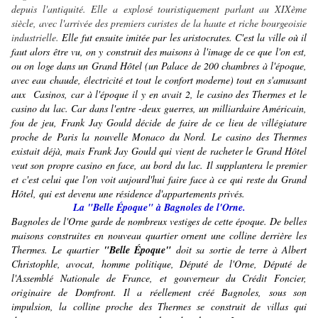
depuis l'antiquité. Elle a explosé touristiquement parlant au XIXème
siècle, avec l'arrivée des premiers curistes de la haute et riche bourgeoisie
industrielle.
Elle fut ensuite imitée par les aristocrates. C'est la ville où il
faut alors être vu, on y construit des maisons à l'image de ce que l'on est,
ou on loge dans un Grand Hôtel (un Palace de 200 chambres à l'époque,
avec eau chaude, électricité et tout le confort moderne) tout en s'amusant
aux Casinos, car à l'époque il y en avait 2, le casino des Thermes et le
casino du lac. Car dans l'entre -deux guerres, un milliardaire Américain,
fou de jeu, Frank Jay Gould décide de faire de ce lieu de villégiature
proche de Paris la nouvelle Monaco du Nord. Le casino des Thermes
existait déjà, mais Frank Jay Gould qui vient de racheter le Grand Hôtel
veut son propre casino en face, au bord du lac. Il supplantera le premier
et c'est celui que l'on voit aujourd'hui faire face à ce qui reste du Grand
Hôtel, qui est devenu une résidence d'appartements privés.
La "Belle Époque" à Bagnoles de l'Orne.
Bagnoles de l'Orne garde de nombreux vestiges de cette époque. De belles
maisons construites en nouveau quartier ornent une colline derrière les
Thermes. Le quartier
"Belle Époque"
doit sa sortie de terre à Albert
Christophle, avocat, homme politique, Député de l'Orne, Député de
l'Assemblé Nationale de France, et gouverneur du Crédit Foncier,
originaire de Domfront. Il a réellement créé Bagnoles, sous son
impulsion, la colline proche des Thermes se construit de villas qui