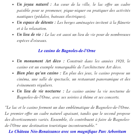
Un joyau naturel :
Au cœur de la ville, le lac offre un cadre
paisible pour se promener, pique-niquer ou pratiquer des activités
nautiques (pédalos, bateaux électriques).
Un espace de détente :
Les berges aménagées invitent à la flânerie
et à la relaxation.
Un lieu de vie :
Le lac est aussi un lieu de vie pour de nombreuses
espèces d'oiseaux.
Le casino de Bagnoles-de-l'Orne
Un monument Art déco :
Construit dans les années 1920, le
casino est un exemple remarquable de l'architecture Art déco.
Bien plus qu'un casino :
En plus des jeux, le casino propose un
cinéma, une salle de spectacle, un restaurant panoramique et des
événements réguliers.
Un lieu de vie nocturne :
Le casino anime la vie nocturne de
Bagnoles-de-l'Orne, avec ses soirées à thème et ses concerts.
"Le lac et le casino forment un duo emblématique de Bagnoles-de-l'Orne.
Le premier offre un cadre naturel apaisant, tandis que le second propose
des divertissements variés. Ensemble, ils contribuent à faire de Bagnoles-
de-l'Orne une destination touristique incontournable."
Le Château Néo-Renaissance avec son magnifique Parc Arborétum