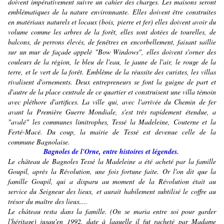
doivent impérativement suivre un cahier des charges. Les maisons seront
emblématiques de la nature environnante. Elles doivent être construites
en matériaux naturels et locaux (bois, pierre et fer) elles doivent avoir du
volume comme les arbres de la forêt, elles sont dotées de tourelles, de
balcons, de perrons élevés, de fenêtres en encorbellement, faisant saillie
sur un mur de façade appelé "Bow Windows", elles doivent s'orner des
couleurs de la région, le bleu de l'eau, le jaune de l'air, le rouge de la
terre, et le vert de la forêt. Emblème de la réussite des curistes, les villas
rivalisent d'ornements. Deux entrepreneurs se font la guigne de part et
d'autre de la place centrale de ce quartier et construisent une villa témoin
avec pléthore d'artifices. La ville qui, avec l'arrivée du Chemin de fer
avant la Première Guerre Mondiale, s'est très rapidement étendue, a
"avalé" les communes limitrophes, Tessé la Madeleine, Couterne et la
Ferté-Macé. Du coup, la mairie de Tessé est devenue celle de la
commune Bagnolaise.
Bagnoles de l'Orne, entre histoires et légendes.
Le château de Bagnoles Tessé la Madeleine a été acheté par la famille
Goupil, après la Révolution, une fois fortune faite. Or l'on dit que la
famille Goupil, qui a disparu au moment de la Révolution était au
service du Seigneur des lieux, et aurait habilement subtilisé le coffre au
trésor du maître des lieux....
Le château resta dans la famille. (On se maria entre soi pour garder
l'héritage) jusqu'en 1992, date à laquelle il fut racheté par Madame